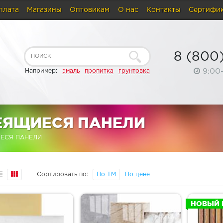
плата
Магазины
Оптовикам
О нас
Контакты
Сертифи
8 (800
9:00
Например:
эмаль
пропитка
грунтовка
ЕЯЩИЕСЯ ПАНЕЛИ
ЕСЯ ПАНЕЛИ
Сортировать по:
По ТМ
По цене
НОВЫЙ 