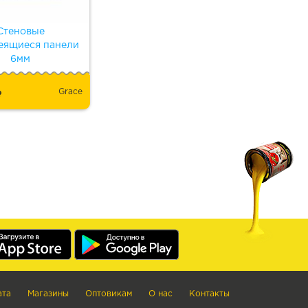
Стеновые
еящиеся панели
6мм
Grace
ата
Магазины
Оптовикам
О нас
Контакты