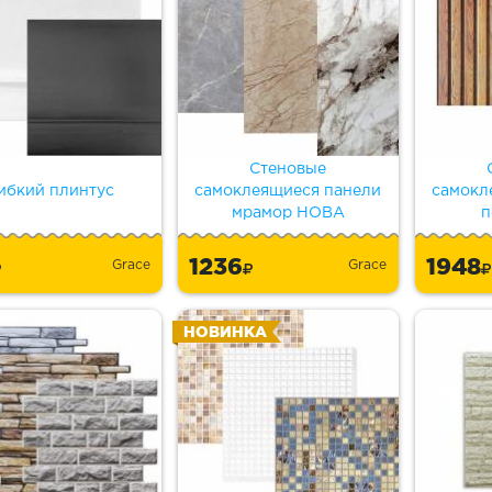
Стеновые
ибкий плинтус
самоклеящиеся панели
самокл
мрамор НОВА
п
1236
1948
Grace
Grace
НОВИНКА