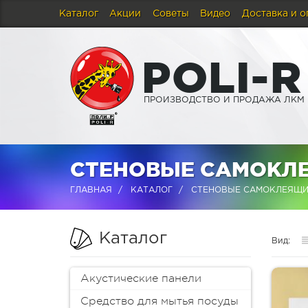
Каталог
Акции
Советы
Видео
Доставка и о
P
O
L
I
-
R
ПРОИЗВОДСТВО И ПРОДАЖА ЛКМ
СТЕНОВЫЕ САМОКЛ
ГЛАВНАЯ
КАТАЛОГ
СТЕНОВЫЕ САМОКЛЕЯЩИ
Каталог
Вид:
Акустические панели
Средство для мытья посуды