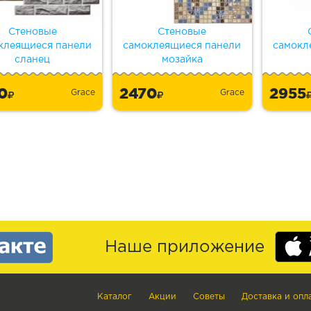
Стеновые
Стеновые
клеящиеся панели
самоклеящиеся панели
самокл
сланец
мозайка
70
2470
2955
Grace
Grace
Наше приложение
Каталог
Акции
Советы
Доставка и опл