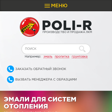
МЕНЮ
Toggle
navigation
P
O
L
I
-
R
ПРОИЗВОДСТВО И ПРОДАЖА ЛКМ
Например:
эмаль
пропитка
грунтовка
ЗАКАЗАТЬ ОБРАТНЫЙ ЗВОНОК
ВЫЗВАТЬ МЕНЕДЖЕРА С ОБРАЗЦАМИ
ЭМАЛИ ДЛЯ СИСТЕМ
ОТОПЛЕНИЯ