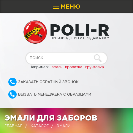
МЕНЮ
Toggle
navigation
P
O
L
I
-
R
ПРОИЗВОДСТВО И ПРОДАЖА ЛКМ
Например:
эмаль
пропитка
грунтовка
ЗАКАЗАТЬ ОБРАТНЫЙ ЗВОНОК
ВЫЗВАТЬ МЕНЕДЖЕРА С ОБРАЗЦАМИ
ЭМАЛИ ДЛЯ ЗАБОРОВ
ГЛАВНАЯ
КАТАЛОГ
ЭМАЛИ