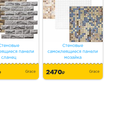
Стеновые
Стеновые
еящиеся панели
самоклеящиеся панели
сланец
мозайка
2470
Grace
Grace