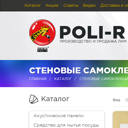
Каталог
Акции
Советы
Видео
Доставка и о
P
O
L
I
-
R
ПРОИЗВОДСТВО И ПРОДАЖА ЛКМ
СТЕНОВЫЕ САМОКЛ
ГЛАВНАЯ
КАТАЛОГ
СТЕНОВЫЕ САМОКЛЕЯЩИ
Каталог
Вид:
Акустические панели
Средство для мытья посуды