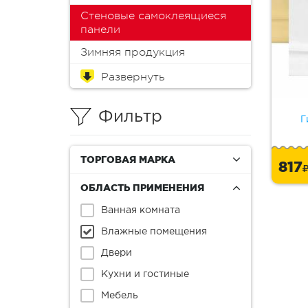
Стеновые самоклеящиеся
панели
Зимняя продукция
Обои
Краска для мебели
Краски
Эмали
Пропитки
Аэрозоли
Масло
Колеры (пигменты)
Лаки
Антиплесень
Грунтовки
Защитные составы
Герметики
Монтажная пена
Шпатлевки
Клеи
Мастика
Растворители и смывки
Материалы для
Инструменты
Распродажа
реставрации
Фильтр
Г
ТОРГОВАЯ МАРКА
817
ОБЛАСТЬ ПРИМЕНЕНИЯ
Ванная комната
Влажные помещения
Двери
Кухни и гостиные
Мебель