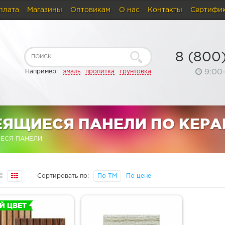
плата
Магазины
Оптовикам
О нас
Контакты
Сертифи
8 (800
9:00
Например:
эмаль
пропитка
грунтовка
ЯЩИЕСЯ ПАНЕЛИ ПО КЕРА
ЕСЯ ПАНЕЛИ
Сортировать по:
По ТМ
По цене
Й ЦВЕТ