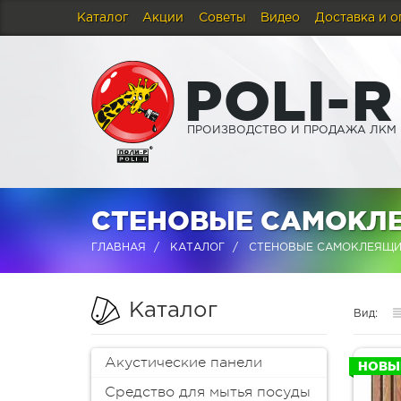
Каталог
Акции
Советы
Видео
Доставка и о
P
O
L
I
-
R
ПРОИЗВОДСТВО И ПРОДАЖА ЛКМ
СТЕНОВЫЕ САМОКЛЕ
ГЛАВНАЯ
КАТАЛОГ
СТЕНОВЫЕ САМОКЛЕЯЩИ
Каталог
Вид:
Акустические панели
НОВЫ
Средство для мытья посуды