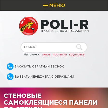
МЕНЮ
Toggle
navigation
P
O
L
I
-
R
ПРОИЗВОДСТВО И ПРОДАЖА ЛКМ
Например:
эмаль
пропитка
грунтовка
ЗАКАЗАТЬ ОБРАТНЫЙ ЗВОНОК
ВЫЗВАТЬ МЕНЕДЖЕРА С ОБРАЗЦАМИ
СТЕНОВЫЕ
САМОКЛЕЯЩИЕСЯ ПАНЕЛИ