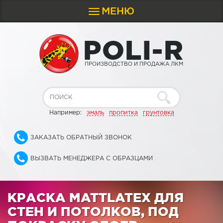
МЕНЮ
Toggle
navigation
P
O
L
I
-
R
ПРОИЗВОДСТВО И ПРОДАЖА ЛКМ
Например:
эмаль
пропитка
грунтовка
ЗАКАЗАТЬ ОБРАТНЫЙ ЗВОНОК
ВЫЗВАТЬ МЕНЕДЖЕРА С ОБРАЗЦАМИ
КРАСКА MATTLATEX ДЛЯ
СТЕН И ПОТОЛКОВ, ПОД