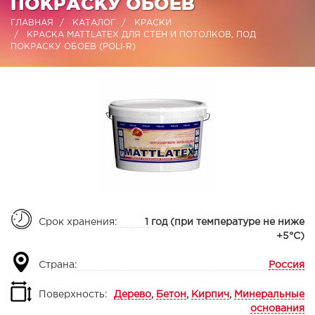
ПОКРАСКУ ОБОЕВ
ГЛАВНАЯ
КАТАЛОГ
КРАСКИ
КРАСКА MATTLATEX ДЛЯ СТЕН И ПОТОЛКОВ, ПОД
ПОКРАСКУ ОБОЕВ (POLI-R)
Срок хранения:
1 год (при температуре не ниже
+5°С)
Страна:
Россия
Поверхность:
Дерево
,
Бетон
,
Кирпич
,
Минеральные
основания