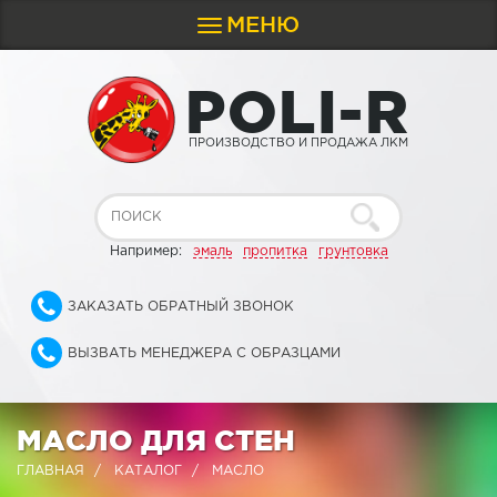
МЕНЮ
Toggle
navigation
P
O
L
I
-
R
ПРОИЗВОДСТВО И ПРОДАЖА ЛКМ
Например:
эмаль
пропитка
грунтовка
ЗАКАЗАТЬ ОБРАТНЫЙ ЗВОНОК
ВЫЗВАТЬ МЕНЕДЖЕРА С ОБРАЗЦАМИ
МАСЛО ДЛЯ СТЕН
ГЛАВНАЯ
КАТАЛОГ
МАСЛО