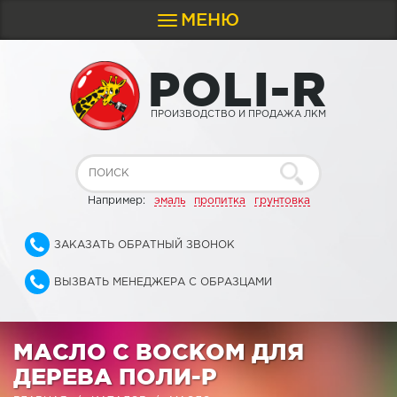
МЕНЮ
Toggle
navigation
P
O
L
I
-
R
ПРОИЗВОДСТВО И ПРОДАЖА ЛКМ
Например:
эмаль
пропитка
грунтовка
ЗАКАЗАТЬ ОБРАТНЫЙ ЗВОНОК
ВЫЗВАТЬ МЕНЕДЖЕРА С ОБРАЗЦАМИ
МАСЛО С ВОСКОМ ДЛЯ
ДЕРЕВА ПОЛИ-Р