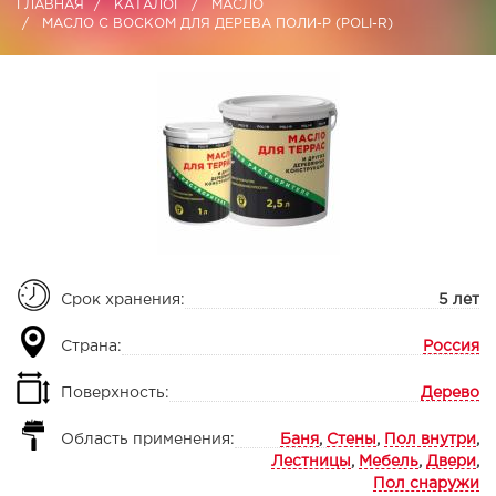
ГЛАВНАЯ
КАТАЛОГ
МАСЛО
МАСЛО С ВОСКОМ ДЛЯ ДЕРЕВА ПОЛИ-Р (POLI-R)
Срок хранения:
5 лет
Страна:
Россия
Поверхность:
Дерево
Область применения:
Баня
,
Стены
,
Пол внутри
,
Лестницы
,
Мебель
,
Двери
,
Пол снаружи