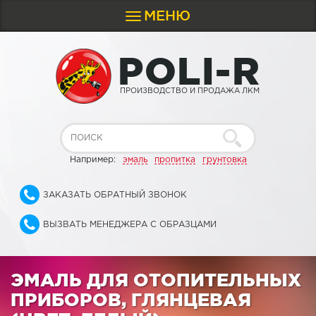
МЕНЮ
Toggle
navigation
P
O
L
I
-
R
ПРОИЗВОДСТВО И ПРОДАЖА ЛКМ
Например:
эмаль
пропитка
грунтовка
ЗАКАЗАТЬ ОБРАТНЫЙ ЗВОНОК
ВЫЗВАТЬ МЕНЕДЖЕРА С ОБРАЗЦАМИ
ЭМАЛЬ ДЛЯ ОТОПИТЕЛЬНЫХ
ПРИБОРОВ, ГЛЯНЦЕВАЯ