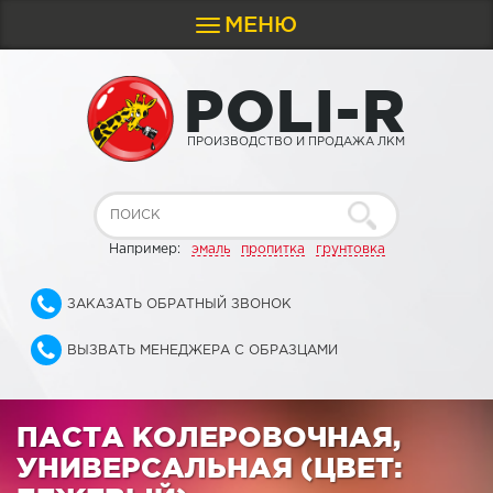
МЕНЮ
Toggle
navigation
P
O
L
I
-
R
ПРОИЗВОДСТВО И ПРОДАЖА ЛКМ
Например:
эмаль
пропитка
грунтовка
ЗАКАЗАТЬ ОБРАТНЫЙ ЗВОНОК
ВЫЗВАТЬ МЕНЕДЖЕРА С ОБРАЗЦАМИ
ПАСТА КОЛЕРОВОЧНАЯ,
УНИВЕРСАЛЬНАЯ (ЦВЕТ: