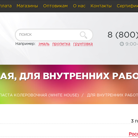
плата
Магазины
Оптовикам
О нас
Контакты
Сертифи
8 (800
9:00
Например:
эмаль
пропитка
грунтовка
Я, ДЛЯ ВНУТРЕННИХ РАБО
ПАСТА КОЛЕРОВОЧНАЯ (WHITE HOUSE)
ДЛЯ ВНУТРЕННИХ РАБОТ 
:
3 г
Рос