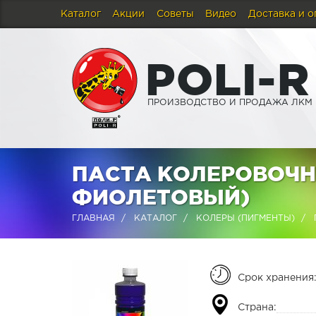
Каталог
Акции
Советы
Видео
Доставка и о
P
O
L
I
-
R
ПРОИЗВОДСТВО И ПРОДАЖА ЛКМ
ПАСТА КОЛЕРОВОЧНА
ФИОЛЕТОВЫЙ)
ГЛАВНАЯ
КАТАЛОГ
КОЛЕРЫ (ПИГМЕНТЫ)
Срок хранения
Страна: