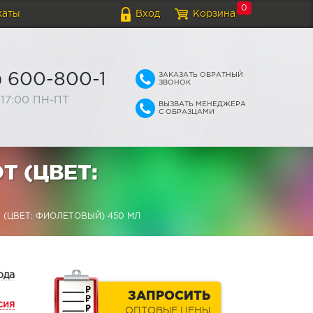
0
каты
Вход
Корзина
ЗАКАЗАТЬ ОБРАТНЫЙ
) 600-800-1
ЗВОНОК
-17:00 ПН-ПТ
ВЫЗВАТЬ МЕНЕДЖЕРА
С ОБРАЗЦАМИ
Т (ЦВЕТ:
(ЦВЕТ: ФИОЛЕТОВЫЙ) 450 МЛ
ода
ЗАПРОСИТЬ
сия
ОПТОВЫЕ ЦЕНЫ