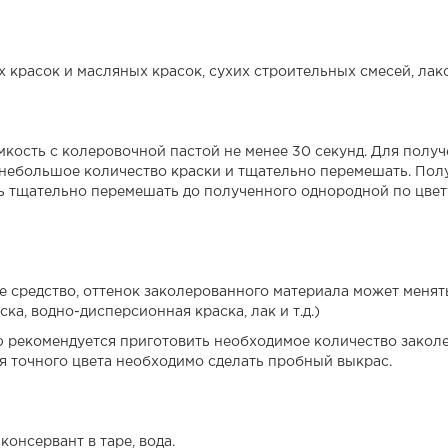
красок и масляных красок, сухих строительных смесей, лако
кость с колеровочной пастой не менее 30 секунд. Для пол
 небольшое количество краски и тщательно перемешать. Пол
ь тщательно перемешать до полученного однородной по цвету
 средство, оттенок заколерованного материала может менять
ка, водно-дисперсионная краска, лак и т.д.)
 рекомендуется приготовить необходимое количество заколе
я точного цвета необходимо сделать пробный выкрас.
онсервант в таре, вода.