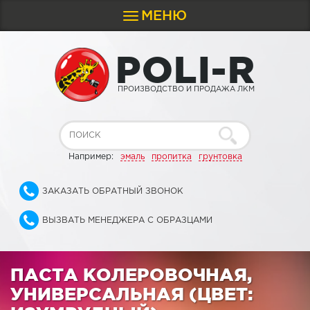
МЕНЮ
Toggle
navigation
P
O
L
I
-
R
ПРОИЗВОДСТВО И ПРОДАЖА ЛКМ
Например:
эмаль
пропитка
грунтовка
ЗАКАЗАТЬ ОБРАТНЫЙ ЗВОНОК
ВЫЗВАТЬ МЕНЕДЖЕРА С ОБРАЗЦАМИ
ПАСТА КОЛЕРОВОЧНАЯ,
УНИВЕРСАЛЬНАЯ (ЦВЕТ: