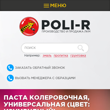
МЕНЮ
Toggle
navigation
P
O
L
I
-
R
ПРОИЗВОДСТВО И ПРОДАЖА ЛКМ
Например:
эмаль
пропитка
грунтовка
ЗАКАЗАТЬ ОБРАТНЫЙ ЗВОНОК
ВЫЗВАТЬ МЕНЕДЖЕРА С ОБРАЗЦАМИ
ПАСТА КОЛЕРОВОЧНАЯ,
УНИВЕРСАЛЬНАЯ (ЦВЕТ: