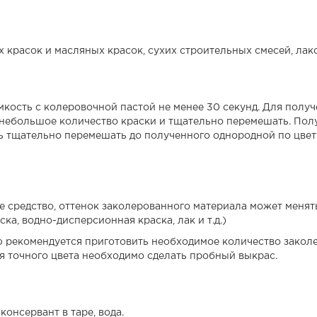
красок и масляных красок, сухих строительных смесей, лако
кость с колеровочной пастой не менее 30 секунд. Для пол
 небольшое количество краски и тщательно перемешать. Пол
ь тщательно перемешать до полученного однородной по цвету
 средство, оттенок заколерованного материала может менять
ка, водно-дисперсионная краска, лак и т.д.)
 рекомендуется приготовить необходимое количество заколе
я точного цвета необходимо сделать пробный выкрас.
онсервант в таре, вода.