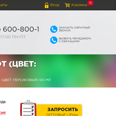
0
каты
Вход
Корзина
ЗАКАЗАТЬ ОБРАТНЫЙ
) 600-800-1
ЗВОНОК
-17:00 ПН-ПТ
ВЫЗВАТЬ МЕНЕДЖЕРА
С ОБРАЗЦАМИ
Т (ЦВЕТ:
(ЦВЕТ: ПЕРСИКОВЫЙ) 100 МЛ
ода
ЗАПРОСИТЬ
сия
ОПТОВЫЕ ЦЕНЫ