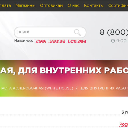
плата
Магазины
Оптовикам
О нас
Контакты
Сертифи
8 (800
9:00
Например:
эмаль
пропитка
грунтовка
Я, ДЛЯ ВНУТРЕННИХ РАБО
ПАСТА КОЛЕРОВОЧНАЯ (WHITE HOUSE)
ДЛЯ ВНУТРЕННИХ РАБОТ 
:
3 г
Рос