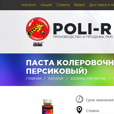
Каталог
Акции
Советы
Видео
Доставка и о
P
O
L
I
-
R
ПРОИЗВОДСТВО И ПРОДАЖА ЛКМ
ПАСТА КОЛЕРОВОЧНА
ПЕРСИКОВЫЙ)
ГЛАВНАЯ
КАТАЛОГ
КОЛЕРЫ (ПИГМЕНТЫ)
Срок хранения
Страна: