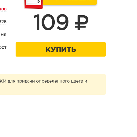
лов
109
626
 мл
КУПИТЬ
бот
ЛКМ для придачи определенного цвета и