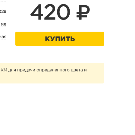
420
028
 мл
КУПИТЬ
ная
ЛКМ для придачи определенного цвета и