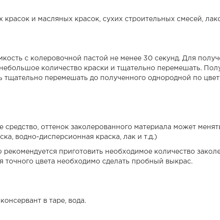
красок и масляных красок, сухих строительных смесей, лако
кость с колеровочной пастой не менее 30 секунд. Для пол
 небольшое количество краски и тщательно перемешать. Пол
ь тщательно перемешать до полученного однородной по цвету
 средство, оттенок заколерованного материала может менять
ка, водно-дисперсионная краска, лак и т.д.)
 рекомендуется приготовить необходимое количество заколе
я точного цвета необходимо сделать пробный выкрас.
онсервант в таре, вода.