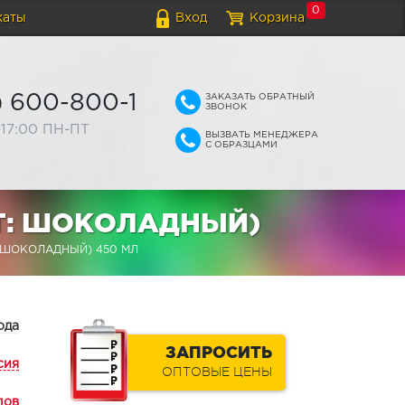
0
каты
Вход
Корзина
ЗАКАЗАТЬ ОБРАТНЫЙ
) 600-800-1
ЗВОНОК
-17:00 ПН-ПТ
ВЫЗВАТЬ МЕНЕДЖЕРА
С ОБРАЗЦАМИ
Т: ШОКОЛАДНЫЙ)
 ШОКОЛАДНЫЙ) 450 МЛ
ода
ЗАПРОСИТЬ
сия
ОПТОВЫЕ ЦЕНЫ
лов