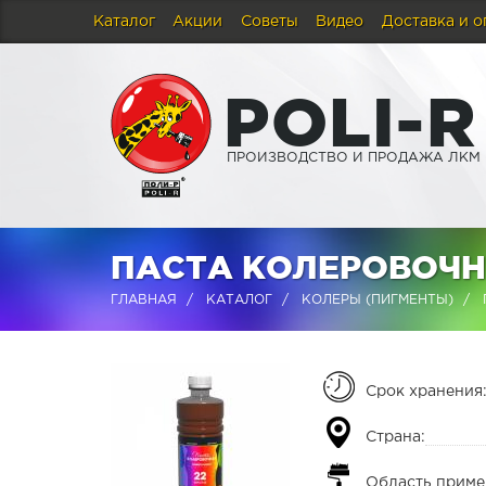
Каталог
Акции
Советы
Видео
Доставка и о
P
O
L
I
-
R
ПРОИЗВОДСТВО И ПРОДАЖА ЛКМ
ПАСТА КОЛЕРОВОЧН
ГЛАВНАЯ
КАТАЛОГ
КОЛЕРЫ (ПИГМЕНТЫ)
Срок хранения
Страна:
Область приме