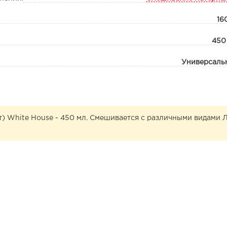
16
450
Универсаль
) White House - 450 мл. Смешивается с различными видами 