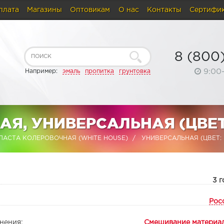
плата
Магазины
Оптовикам
О нас
Контакты
Сертифи
8 (800
9:00
Например:
эмаль
пропитка
грунтовка
АЯ, УНИВЕРСАЛЬНАЯ (ЦВЕ
ПАСТА КОЛЕРОВОЧНАЯ (WHITE HOUSE)
УНИВЕРСАЛЬНАЯ (ЦВЕТ:
:
3 г
Рос
нения:
Смешивание материа