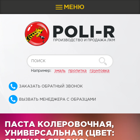
МЕНЮ
Toggle
navigation
P
O
L
I
-
R
ПРОИЗВОДСТВО И ПРОДАЖА ЛКМ
Например:
эмаль
пропитка
грунтовка
ЗАКАЗАТЬ ОБРАТНЫЙ ЗВОНОК
ВЫЗВАТЬ МЕНЕДЖЕРА С ОБРАЗЦАМИ
ПАСТА КОЛЕРОВОЧНАЯ,
УНИВЕРСАЛЬНАЯ (ЦВЕТ: