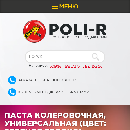
МЕНЮ
Toggle
navigation
P
O
L
I
-
R
ПРОИЗВОДСТВО И ПРОДАЖА ЛКМ
Например:
эмаль
пропитка
грунтовка
ЗАКАЗАТЬ ОБРАТНЫЙ ЗВОНОК
ВЫЗВАТЬ МЕНЕДЖЕРА С ОБРАЗЦАМИ
ПАСТА КОЛЕРОВОЧНАЯ,
УНИВЕРСАЛЬНАЯ (ЦВЕТ: