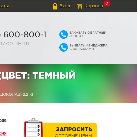
0
каты
Вход
Корзина
ЗАКАЗАТЬ ОБРАТНЫЙ
) 600-800-1
ЗВОНОК
-17:00 ПН-ПТ
ВЫЗВАТЬ МЕНЕДЖЕРА
С ОБРАЗЦАМИ
(ЦВЕТ: ТЕМНЫЙ
ОКОЛАД) 2,2 КГ
ода
ЗАПРОСИТЬ
сия
ОПТОВЫЕ ЦЕНЫ