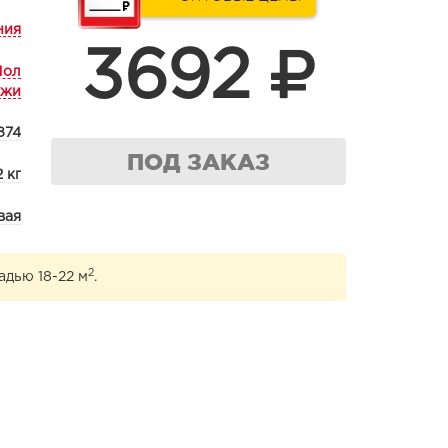
ния
3692
Пол
ужи
874
ПОД ЗАКАЗ
2 кг
вая
2
адью 18-22 м
.