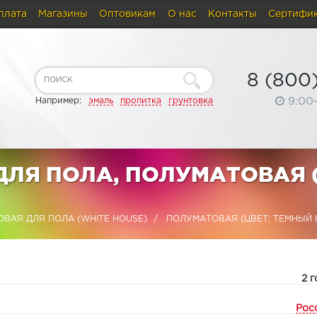
плата
Магазины
Оптовикам
О нас
Контакты
Сертифи
8 (800
9:00
Например:
эмаль
пропитка
грунтовка
ДЛЯ ПОЛА, ПОЛУМАТОВАЯ 
ВАЯ ДЛЯ ПОЛА (WHITE HOUSE)
ПОЛУМАТОВАЯ (ЦВЕТ: ТЕМНЫЙ Ш
:
2 г
Рос