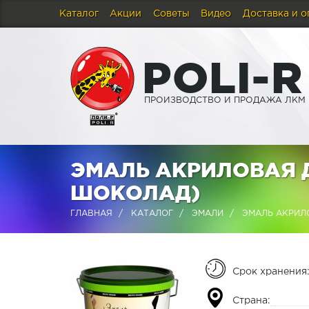
Каталог
Акции
Советы
Видео
Доставка и о
P
O
L
I
-
R
ПРОИЗВОДСТВО И ПРОДАЖА ЛКМ
ЭМАЛЬ АКРИЛОВАЯ 
ШОКОЛАД)
ГЛАВНАЯ
КАТАЛОГ
ЭМАЛИ
ЭМАЛЬ АКРИЛО
Срок хранения
Страна: