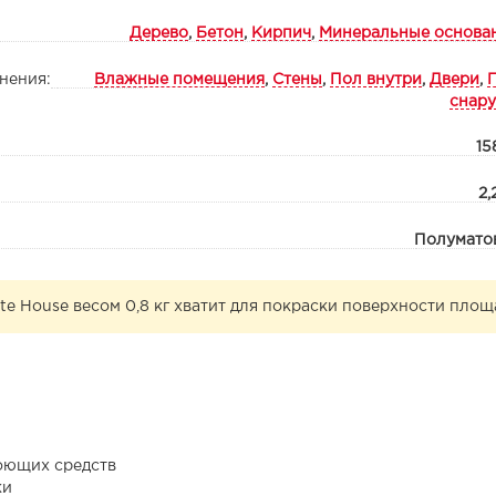
Дерево
,
Бетон
,
Кирпич
,
Минеральные основа
нения:
Влажные помещения
,
Стены
,
Пол внутри
,
Двери
,
снар
15
2,
Полумато
e House весом 0,8 кг хватит для покраски поверхности площ
оющих средств
ки