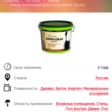
ГЛАВНАЯ
КАТАЛОГ
ЭМАЛИ
ЭМАЛЬ АКРИЛОВАЯ ДЛЯ ПОЛА (WHITE HOUSE)
Срок хранения:
2 года
Страна:
Россия
Поверхность:
Дерево
,
Бетон
,
Кирпич
,
Минеральные
основания
Область применения:
Влажные помещения
,
Стены
,
Пол внутри
,
Двери
,
Пол