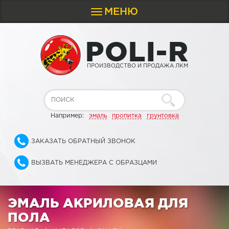
МЕНЮ
Toggle
navigation
P
O
L
I
-
R
ПРОИЗВОДСТВО И ПРОДАЖА ЛКМ
Например:
эмаль
пропитка
грунтовка
ЗАКАЗАТЬ ОБРАТНЫЙ ЗВОНОК
ВЫЗВАТЬ МЕНЕДЖЕРА С ОБРАЗЦАМИ
ЭМАЛЬ АКРИЛОВАЯ ДЛЯ
ПОЛА