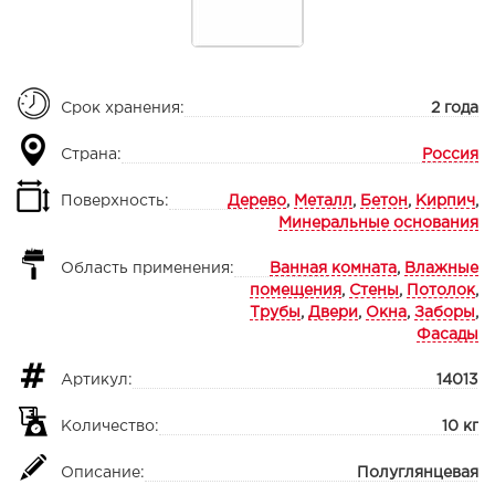
Срок хранения:
2 года
Страна:
Россия
Поверхность:
Дерево
,
Металл
,
Бетон
,
Кирпич
,
Минеральные основания
Область применения:
Ванная комната
,
Влажные
помещения
,
Стены
,
Потолок
,
Трубы
,
Двери
,
Окна
,
Заборы
,
Фасады
Артикул:
14013
Количество:
10 кг
Описание:
Полуглянцевая