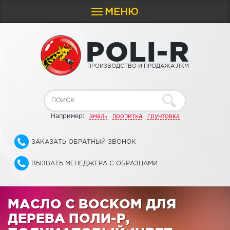
МЕНЮ
Toggle
navigation
P
O
L
I
-
R
ПРОИЗВОДСТВО И ПРОДАЖА ЛКМ
Например:
эмаль
пропитка
грунтовка
ЗАКАЗАТЬ ОБРАТНЫЙ ЗВОНОК
ВЫЗВАТЬ МЕНЕДЖЕРА С ОБРАЗЦАМИ
МАСЛО С ВОСКОМ ДЛЯ
ДЕРЕВА ПОЛИ-Р,