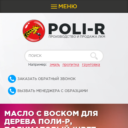
МЕНЮ
Toggle
navigation
P
O
L
I
-
R
ПРОИЗВОДСТВО И ПРОДАЖА ЛКМ
Например:
эмаль
пропитка
грунтовка
ЗАКАЗАТЬ ОБРАТНЫЙ ЗВОНОК
ВЫЗВАТЬ МЕНЕДЖЕРА С ОБРАЗЦАМИ
МАСЛО С ВОСКОМ ДЛЯ
ДЕРЕВА ПОЛИ-Р,