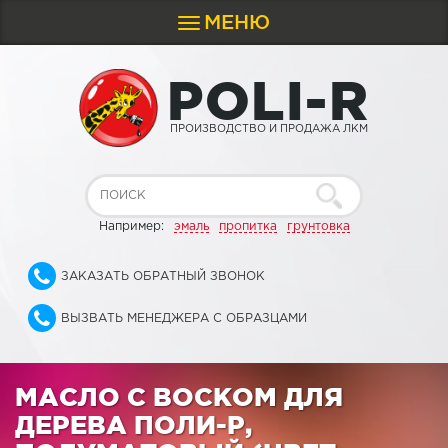
МЕНЮ
Toggle
navigation
P
O
L
I
-
R
ПРОИЗВОДСТВО И ПРОДАЖА ЛКМ
Например:
эмаль
пропитка
грунтовка
ЗАКАЗАТЬ ОБРАТНЫЙ ЗВОНОК
ВЫЗВАТЬ МЕНЕДЖЕРА С ОБРАЗЦАМИ
МАСЛО С ВОСКОМ ДЛЯ
ДЕРЕВА ПОЛИ-Р,