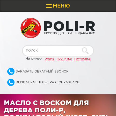
МЕНЮ
Toggle
navigation
P
O
L
I
-
R
ПРОИЗВОДСТВО И ПРОДАЖА ЛКМ
Например:
эмаль
пропитка
грунтовка
ЗАКАЗАТЬ ОБРАТНЫЙ ЗВОНОК
ВЫЗВАТЬ МЕНЕДЖЕРА С ОБРАЗЦАМИ
МАСЛО С ВОСКОМ ДЛЯ
ДЕРЕВА ПОЛИ-Р,