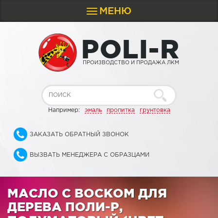
МЕНЮ
Toggle
navigation
P
O
L
I
-
R
ПРОИЗВОДСТВО И ПРОДАЖА ЛКМ
Например:
эмаль
пропитка
грунтовка
ЗАКАЗАТЬ ОБРАТНЫЙ ЗВОНОК
ВЫЗВАТЬ МЕНЕДЖЕРА С ОБРАЗЦАМИ
МАСЛО С ВОСКОМ ДЛЯ
ДЕРЕВА ПОЛИ-Р,