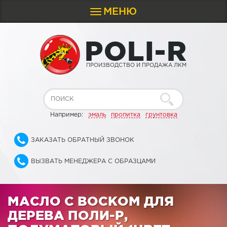
МЕНЮ
Toggle
navigation
P
O
L
I
-
R
ПРОИЗВОДСТВО И ПРОДАЖА ЛКМ
Например:
эмаль
пропитка
грунтовка
ЗАКАЗАТЬ ОБРАТНЫЙ ЗВОНОК
ВЫЗВАТЬ МЕНЕДЖЕРА С ОБРАЗЦАМИ
МАСЛО С ВОСКОМ ДЛЯ
ДЕРЕВА ПОЛИ-Р,