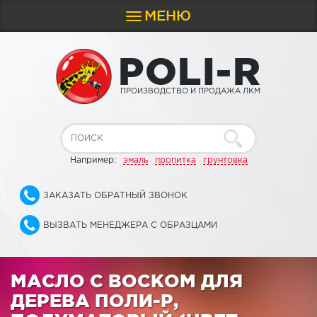
МЕНЮ
Toggle
navigation
P
O
L
I
-
R
ПРОИЗВОДСТВО И ПРОДАЖА ЛКМ
Например:
эмаль
пропитка
грунтовка
ЗАКАЗАТЬ ОБРАТНЫЙ ЗВОНОК
ВЫЗВАТЬ МЕНЕДЖЕРА С ОБРАЗЦАМИ
МАСЛО С ВОСКОМ ДЛЯ
ДЕРЕВА ПОЛИ-Р,