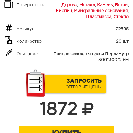
Поверхность:
Дерево
,
Металл
,
Камень
,
Бетон
,
Кирпич
,
Минеральные основания
,
Пластмасса
,
Стекло
Артикул:
22896
Количество:
20 шт
Описание:
Панель самоклеящаяся Перламутр
300*300*2 мм
ЗАПРОСИТЬ
ОПТОВЫЕ ЦЕНЫ
1872
КУПИТЬ