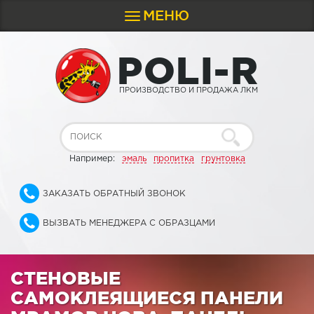
МЕНЮ
Toggle
navigation
P
O
L
I
-
R
ПРОИЗВОДСТВО И ПРОДАЖА ЛКМ
Например:
эмаль
пропитка
грунтовка
ЗАКАЗАТЬ ОБРАТНЫЙ ЗВОНОК
ВЫЗВАТЬ МЕНЕДЖЕРА С ОБРАЗЦАМИ
СТЕНОВЫЕ
САМОКЛЕЯЩИЕСЯ ПАНЕЛИ