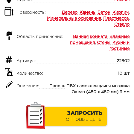
Страна:
Россия
Поверхность:
Дерево
,
Камень
,
Бетон
,
Кирпич
,
Минеральные основания
,
Пластмасса
,
Стекло
Область применения:
Ванная комната
,
Влажные
помещения
,
Стены
,
Кухни и
гостиные
Артикул:
22802
Количество:
10 шт
Описание:
Панель ПВХ самоклеящаяся мозаика
Океан (480 х 480 мм) 3 мм
ЗАПРОСИТЬ
ОПТОВЫЕ ЦЕНЫ