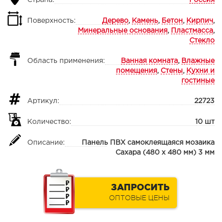
Страна:
Россия
Поверхность:
Дерево
,
Камень
,
Бетон
,
Кирпич
,
Минеральные основания
,
Пластмасса
,
Стекло
Область применения:
Ванная комната
,
Влажные
помещения
,
Стены
,
Кухни и
гостиные
Артикул:
22723
Количество:
10 шт
Описание:
Панель ПВХ самоклеящаяся мозаика
Сахара (480 х 480 мм) 3 мм
ЗАПРОСИТЬ
ОПТОВЫЕ ЦЕНЫ